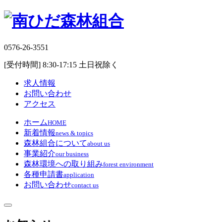
0576-26-3551
[受付時間] 8:30-17:15 土日祝除く
求人情報
お問い合わせ
アクセス
ホーム
HOME
新着情報
news & topics
森林組合について
about us
事業紹介
our business
森林環境への取り組み
forest environment
各種申請書
application
お問い合わせ
contact us