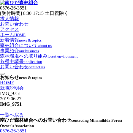
0576-26-3551
[受付時間] 8:30-17:15 土日祝除く
求人情報
お問い合わせ
アクセス
ホーム
HOME
新着情報
news & topics
森林組合について
about us
事業紹介
our business
森林環境への取り組み
forest environment
各種申請書
application
お問い合わせ
contact us
お知らせ
news & topics
HOME
就職説明会
IMG_9751
2019.06.27
IMG_9751
一覧へ戻る
南ひだ森林組合へのお問い合わせ
contacting Minamihida Forest
Owner's Association
0576-26-3551