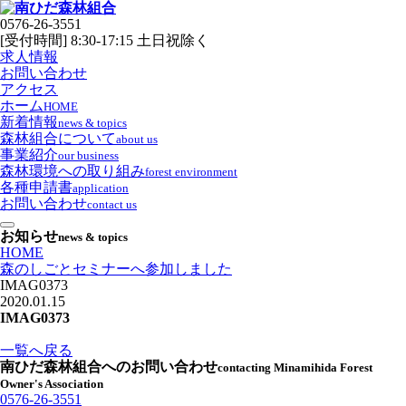
0576-26-3551
[受付時間] 8:30-17:15 土日祝除く
求人情報
お問い合わせ
アクセス
ホーム
HOME
新着情報
news & topics
森林組合について
about us
事業紹介
our business
森林環境への取り組み
forest environment
各種申請書
application
お問い合わせ
contact us
お知らせ
news & topics
HOME
森のしごとセミナーへ参加しました
IMAG0373
2020.01.15
IMAG0373
一覧へ戻る
南ひだ森林組合へのお問い合わせ
contacting Minamihida Forest
Owner's Association
0576-26-3551