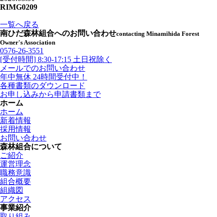
RIMG0209
一覧へ戻る
南ひだ森林組合へのお問い合わせ
contacting Minamihida Forest
Owner's Association
0576-26-3551
[受付時間] 8:30-17:15 土日祝除く
メールでのお問い合わせ
年中無休 24時間受付中！
各種書類のダウンロード
お申し込みから申請書類まで
ホーム
ホーム
新着情報
採用情報
お問い合わせ
森林組合について
ご紹介
運営理念
職務意識
組合概要
組織図
アクセス
事業紹介
取り組み