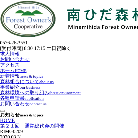
0576-26-3551
[受付時間] 8:30-17:15 土日祝除く
求人情報
お問い合わせ
アクセス
ホーム
HOME
新着情報
news & topics
森林組合について
about us
事業紹介
our business
森林環境への取り組み
forest environment
各種申請書
application
お問い合わせ
contact us
お知らせ
news & topics
HOME
第２１回 通常総代会の開催
RIMG0209
2020.03.31