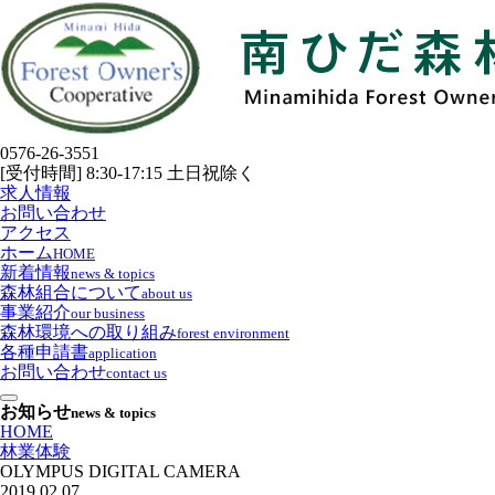
0576-26-3551
[受付時間] 8:30-17:15 土日祝除く
求人情報
お問い合わせ
アクセス
ホーム
HOME
新着情報
news & topics
森林組合について
about us
事業紹介
our business
森林環境への取り組み
forest environment
各種申請書
application
お問い合わせ
contact us
お知らせ
news & topics
HOME
林業体験
OLYMPUS DIGITAL CAMERA
2019.02.07