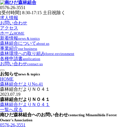
0576-26-3551
[受付時間] 8:30-17:15 土日祝除く
求人情報
お問い合わせ
アクセス
ホーム
HOME
新着情報
news & topics
森林組合について
about us
事業紹介
our business
森林環境への取り組み
forest environment
各種申請書
application
お問い合わせ
contact us
お知らせ
news & topics
HOME
森林組合だよりNo.41
森林組合だよりＮＯ４１
2023.07.19
森林組合だよりＮＯ４１
森林組合だよりＮＯ４１
一覧へ戻る
南ひだ森林組合へのお問い合わせ
contacting Minamihida Forest
Owner's Association
0576-26-3551