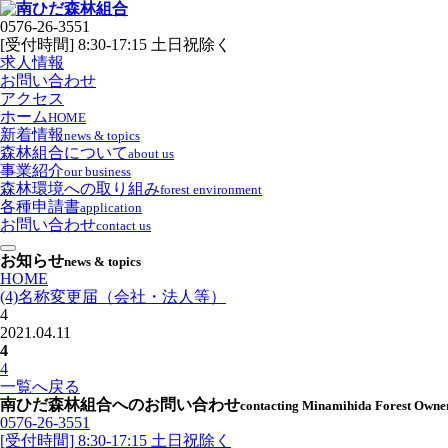
0576-26-3551
[受付時間] 8:30-17:15 土日祝除く
求人情報
お問い合わせ
アクセス
ホーム
HOME
新着情報
news & topics
森林組合について
about us
事業紹介
our business
森林環境への取り組み
forest environment
各種申請書
application
お問い合わせ
contact us
お知らせ
news & topics
HOME
(4)名称変更届（会社・法人等）
4
2021.04.11
4
4
一覧へ戻る
南ひだ森林組合へのお問い合わせ
contacting Minamihida Forest Owner
0576-26-3551
[受付時間] 8:30-17:15 土日祝除く