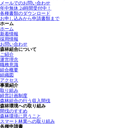
メールでのお問い合わせ
年中無休 24時間受付中！
各種書類のダウンロード
お申し込みから申請書類まで
ホーム
ホーム
新着情報
採用情報
お問い合わせ
森林組合について
ご紹介
運営理念
職務意識
組合概要
組織図
アクセス
事業紹介
取り組み
経営計画制度
森林組合の行う収入間伐
森林環境への取り組み
間伐のすすめ
森林環境に思うこと
スマート林業への取り組み
各種申請書